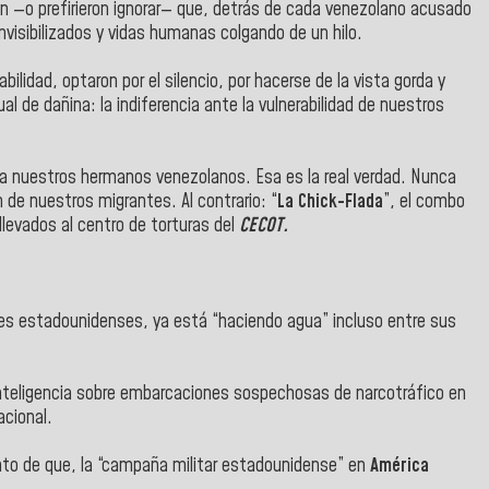
ron —o prefirieron ignorar— que, detrás de cada venezolano acusado
invisibilizados y vidas humanas colgando de un hilo.
lidad, optaron por el silencio, por hacerse de la vista gorda y
gual de dañina: la indiferencia ante la vulnerabilidad de nuestros
a nuestros hermanos venezolanos. Esa es la real verdad. Nunca
 de nuestros migrantes. Al contrario: “
La Chick-Flada
”, el combo
levados al centro de torturas del
CECOT.
ares estadounidenses, ya está “haciendo agua” incluso entre sus
e inteligencia sobre embarcaciones sospechosas de narcotráfico en
acional.
ento de que, la “campaña militar estadounidense” en
América