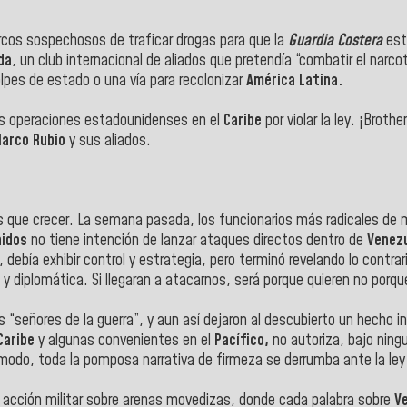
rcos sospechosos de traficar drogas para que la
Guardia Costera
est
ida
, un club internacional de aliados que pretendía “combatir el narc
lpes de estado o una vía para recolonizar
América Latina.
as operaciones estadounidenses en el
Caribe
por violar la ley. ¡Brothe
arco Rubio
y sus aliados.
 que crecer. La semana pasada, los funcionarios más radicales de m
nidos
no tiene intención de lanzar ataques directos dentro de
Venez
debía exhibir control y estrategia, pero terminó revelando lo contrar
 y diplomática. Si llegaran a atacarnos, será porque quieren no porq
“señores de la guerra”, y aun así dejaron al descubierto un hecho i
Caribe
y algunas convenientes en el
Pacífico,
no autoriza, bajo ningu
 modo, toda la pomposa narrativa de firmeza se derrumba ante la ley
e acción militar sobre arenas movedizas, donde cada palabra sobre
V