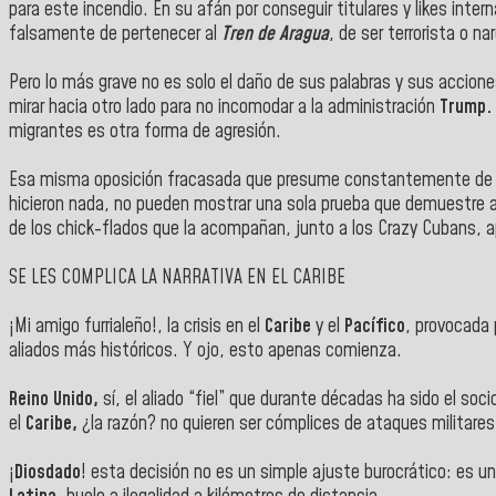
para este incendio. En su afán por conseguir titulares y likes inte
falsamente de pertenecer al
Tren de Aragua
, de ser terrorista o n
Pero lo más grave no es solo el daño de sus palabras y sus acciones
mirar hacia otro lado para no incomodar a la administración
Trump.
migrantes es otra forma de agresión.
Esa misma oposición fracasada que presume constantemente de 
hicieron nada, no pueden mostrar una sola prueba que demuestre alg
de los chick-flados que la acompañan, junto a los Crazy Cubans, a
SE LES COMPLICA LA NARRATIVA EN EL CARIBE
¡Mi amigo furrialeño!, la crisis en el
Caribe
y el
Pacífico
, provocada 
aliados más históricos. Y ojo, esto apenas comienza.
Reino Unido,
sí, el aliado “fiel” que durante décadas ha sido el soc
el
Caribe,
¿la razón? no quieren ser cómplices de ataques militares 
¡
Diosdado
! esta decisión no es un simple ajuste burocrático: es 