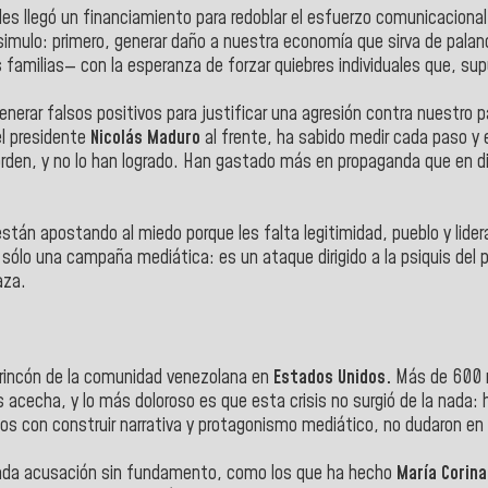
 les llegó un financiamiento para redoblar el esfuerzo comunicacional
disimulo: primero, generar daño a nuestra economía que sirva de palan
s familias— con la esperanza de forzar quiebres individuales que, su
nerar falsos positivos para justificar una agresión contra nuestro paí
el presidente
Nicolás Maduro
al frente, ha sabido medir cada paso y
l orden, y no lo han logrado. Han gastado más en propaganda que en d
stán apostando al miedo porque les falta legitimidad, pueblo y lidera
sólo una campaña mediática: es un ataque dirigido a la psiquis del 
aza.
da rincón de la comunidad venezolana en
Estados Unidos.
Más de 600 m
 acecha, y lo más doloroso es que esta crisis no surgió de la nada: 
os con construir narrativa y protagonismo mediático, no dudaron en 
cada acusación sin fundamento, como los que ha hecho
María Corina