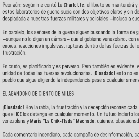
Peor aún: según me contó La
Charlotte
, el libreto se mantendrá y
estos laboratorios de guerra sucia con dos objetivos claros y sin 
despiadada a nuestras fuerzas militares y policiales —incluso a su
En paralelo, los señores de la guerra siguen buscando la forma de ge
—aunque no lo digan en cámara— que el gobierno venezolano, con 
errores, reacciones impulsivas, rupturas dentro de las fuerzas de
frustración.
Es crudo, es planificado y es perverso. Pero también es evidente: e
unidad de todas las fuerzas revolucionarias. ¡
Diosdado!
esto no es 
pueblo que sigue eligiendo la independencia pese a cualquier amen
EL ABANDONO DE CIENTO DE MILES
¡
Diosdado
! Hoy la rabia, la frustración y la decepción recorren ca
que el
ICE
los detenga en cualquier momento. Un futuro incierto los
venezolana y
María “La Chik-Flada” Machado
, quienes, obsesionad
Cada comentario incendiario, cada campaña de desinformación, 