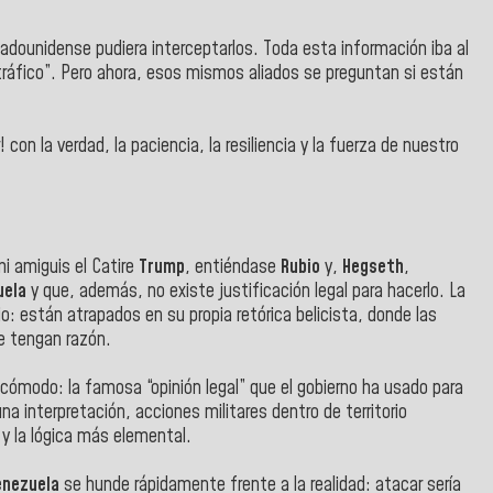
adounidense pudiera interceptarlos. Toda esta información iba al
otráfico”. Pero ahora, esos mismos aliados se preguntan si están
r! con la verdad, la paciencia, la resiliencia y la fuerza de nuestro
i amiguis el Catire
Trump
, entiéndase
Rubio
y,
Hegseth
,
uela
y que, además, no existe justificación legal para hacerlo. La
io: están atrapados en su propia retórica belicista, donde las
ue tengan razón.
ncómodo: la famosa “opinión legal” que el gobierno ha usado para
na interpretación, acciones militares dentro de territorio
 y la lógica más elemental.
enezuela
se hunde rápidamente frente a la realidad: atacar sería