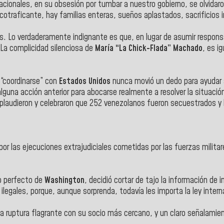
rnacionales, en su obsesión por tumbar a nuestro gobierno, se olvida
arcotraficante, hay familias enteras, sueños aplastados, sacrificios 
. Lo verdaderamente indignante es que, en lugar de asumir responsabi
La complicidad silenciosa de
María “La Chick-Flada” Machado
, es i
“coordinarse” con
Estados Unidos
nunca movió un dedo para ayudar 
una acción anterior para abocarse realmente a resolver la situación
plaudieron y celebraron que 252 venezolanos fueron secuestrados y l
por las ejecuciones extrajudiciales cometidas por las fuerzas milit
io perfecto de
Washington
, decidió cortar de tajo la información d
ilegales, porque, aunque sorprenda, todavía les importa la ley intern
una ruptura flagrante con su socio más cercano, y un claro señalami