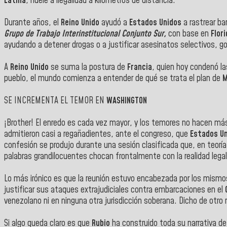
Latina
, huele a ilegalidad a kilómetros de distancia.
Durante años, el
Reino Unido
ayudó a
Estados Unidos
a rastrear ba
Grupo de Trabajo Interinstitucional Conjunto Sur,
con base en
Flor
ayudando a detener drogas o a justificar asesinatos selectivos, go
A
Reino Unido
se suma la postura de
Francia
, quien hoy condenó l
pueblo, el mundo comienza a entender de qué se trata el plan de
M
SE INCREMENTA EL TEMOR EN
WASHINGTON
¡Brother! El enredo es cada vez mayor, y los temores no hacen más
admitieron casi a regañadientes, ante el congreso, que
Estados U
confesión se produjo durante una sesión clasificada que, en teoría, 
palabras grandilocuentes chocan frontalmente con la realidad legal
Lo más irónico es que la reunión estuvo encabezada por los mismos 
justificar sus ataques extrajudiciales contra embarcaciones en el
venezolano ni en ninguna otra jurisdicción soberana. Dicho de otro
Si algo queda claro es que
Rubio
ha construido toda su narrativa d