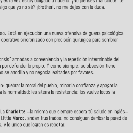
 y esta vez estoy obligado a hacerlo. ¡No pienses mal chico!, te
lgo que yo no sé? ¡Brother!, no me dejes con la duda.
so. Está en ejecución una nueva ofensiva de guerra psicológica
operativo sincronizado con precisión quirúrgica para sembrar
crisis” armadas a conveniencia y la repetición interminable del
a por defender lo propio. Y como siempre, su obsesión tiene
 se arrodilla y no negocia lealtades por favores.
 quebrar la moral del pueblo, minar la confianza y apagar la
la normalidad; les aterra la resistencia; los vuelve locos la
”
La Charlotte
—la misma que siempre espera tú saludo en inglés—
 Little
Marco
, andan frustrados: no consiguen derribar la pared de
s, y lo único que logran es rebotar.