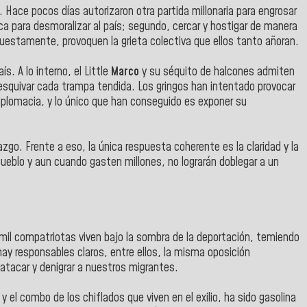
. Hace pocos días autorizaron otra partida millonaria para engrosar
ca para desmoralizar al país; segundo, cercar y hostigar de manera
puestamente, provoquen la grieta colectiva que ellos tanto añoran.
s. A lo interno, el Little
Marco
y su séquito de halcones admiten
 esquivar cada trampa tendida. Los gringos han intentado provocar
iplomacia, y lo único que han conseguido es exponer su
zgo. Frente a eso, la única respuesta coherente es la claridad y la
pueblo y aun cuando gasten millones, no lograrán doblegar a un
il compatriotas viven bajo la sombra de la deportación, temiendo
hay responsables claros, entre ellos, la misma oposición
atacar y denigrar a nuestros migrantes.
y el combo de los chiflados que viven en el exilio, ha sido gasolina