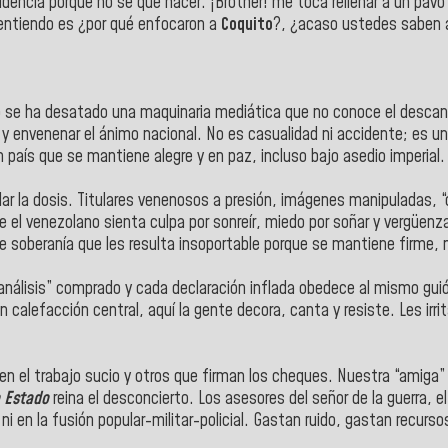
idencia porque no sé qué hacer. ¡Brother! me toca rellenar a un pavo
 entiendo es ¿por qué enfocaron a
Coquito
?, ¿acaso ustedes saben a
do se ha desatado una maquinaria mediática que no conoce el descan
 envenenar el ánimo nacional. No es casualidad ni accidente; es un 
n país que se mantiene alegre y en paz, incluso bajo asedio imperial.
oblar la dosis. Titulares venenosos a presión, imágenes manipuladas, “
 el venezolano sienta culpa por sonreír, miedo por soñar y vergüenz
 soberanía que les resulta insoportable porque se mantiene firme, no
álisis” comprado y cada declaración inflada obedece al mismo guión:
alefacción central, aquí la gente decora, canta y resiste. Les irrita 
n el trabajo sucio y otros que firman los cheques. Nuestra “amiga
 Estado
reina el desconcierto. Los asesores del señor de la guerra, el
s ni en la fusión popular-militar-policial. Gastan ruido, gastan recurso