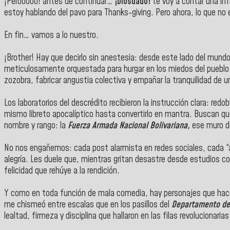
¡Perooooo! antes de continuar…
¡Diosdado!
te voy a contar una inf
estoy hablando del pavo para Thanks-giving. Pero ahora, lo que no
En fin… vamos a lo nuestro.
¡Brother! Hay que decirlo sin anestesia: desde este lado del mun
meticulosamente orquestada para hurgar en los miedos del pueblo y
zozobra, fabricar angustia colectiva y empañar la tranquilidad de u
Los laboratorios del descrédito recibieron la instrucción clara: red
mismo libreto apocalíptico hasta convertirlo en mantra. Buscan que
nombre y rango: la
Fuerza Armada Nacional Bolivariana,
ese muro de
No nos engañemos: cada post alarmista en redes sociales, cada “an
alegría. Les duele que, mientras gritan desastre desde estudios con c
felicidad que rehúye a la rendición.
Y como en toda función de mala comedia, hay personajes que hace
me chismeó entre escalas que en los pasillos del
Departamento de
lealtad, firmeza y disciplina que hallaron en las filas revolucionaria