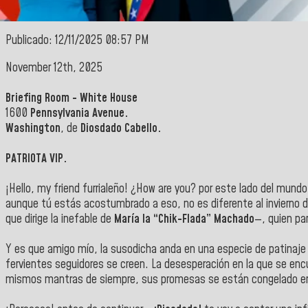
Publicado: 12/11/2025 08:57 PM
November 12th, 2025
Briefing Room - White House
1600
Pennsylvania Avenue.
Washington
, de
Diosdado Cabello.
PATRIOTA VIP.
¡Hello, my friend furrialeño! ¿How are you? por este lado del mundo
aunque tú estás acostumbrado a eso, no es diferente al invierno d
que dirige la inefable de
María la “Chik-Flada” Machado
—, quien pa
Y es que amigo mío, la susodicha anda en una especie de patinaje s
fervientes seguidores se creen. La desesperación en la que se encu
mismos mantras de siempre, sus promesas se están congelado en e