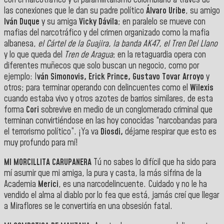
las conexiones que le dan su padre político
Álvaro Uribe
, su amigo
Iván Duque
y su amiga
Vicky Dávila
; en paralelo se mueve con
mafias del narcotráfico y del crimen organizado como la mafia
albanesa,
el Cártel de la Guajira, la banda AK47, el Tren Del Llano
y lo que queda del
Tren de Aragua
; en la retaguardia opera con
diferentes muñecos que solo buscan un negocio, como por
ejemplo: I
ván Simonovis, Erick Prince, Gustavo Tovar Arroyo
y
otros; para terminar operando con delincuentes como el
Wilexis
cuando estaba vivo y otros azotes de barrios similares, de esta
forma
Cori
sobrevive en medio de un conglomerado criminal que
terminan convirtiéndose en las hoy conocidas “narcobandas para
el terrorismo político”. ¡Ya va
Diosdi,
déjame respirar que esto es
muy profundo para mí!
MI MORCILLITA CARUPANERA
Tú no sabes lo difícil que ha sido para
mí asumir que mi amiga, la pura y casta, la más sifrina de la
Academia
Merici
, es una narcodelincuente. Cuidado y no le ha
vendido el alma al diablo por lo fea que está, jamás creí que llegar
a Miraflores se le convertiría en una obsesión fatal.