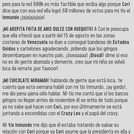
pero para la red 600k es más factible que reciba algo porque
Cori
dice que con esa red ella logró 60 millones de votos para mi tío el
Inmundo
¡jajajajajaja!
¡MI AREPITA FRITA DE ANIS DULCE CON HUEQUITO!
A Cori le preocupa
que ella ofreció que a partir del 15 de agosto en las zonas
costeras de
Venezuela
se iban a conseguir banderas de
Estados
Unidos
y cartelones agradeciendo, pidiendo que los gringos
desembarquen en nuestro país, ¡óseaaaaa! ¡
Diosdi
! dime si eso
no es de gente aberrada y demente, creo que mi niña se volvió
loca de remate ¡por favooor!
¡MI CHICOLATE MIRAMAR
! hablando de gente que está loca, te
cuento que esta semana hablé con mi tío Inmundo, ¡ay gordo!,
me dio pena ajena oírlo hablar. Mi tío me contó que si los barcos
gringos no llegan antes de noviembre él se retira de todo porque
ya no sabe qué hacer con
Cori,
por eso últimamente se está
juntando a escondidas con el
Crazy Leo
y el papá del crazy.
Mi
tío Inmundo
me dijo que él estaba tratando de salvar su
relación con
Cori
porque ya
Cori
asume que la presidenta es ella y