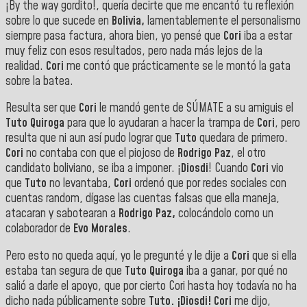
¡By the way gordito!, quería decirte que me encantó tu reflexión
sobre lo que sucede en
Bolivia,
lamentablemente el personalismo
siempre pasa factura, ahora bien, yo pensé que
Cori
iba a estar
muy feliz con esos resultados, pero nada más lejos de la
realidad.
Cori
me contó que prácticamente se le montó la gata
sobre la batea.
Resulta ser que
Cori
le mandó gente de SÚMATE a su amiguis el
Tuto Quiroga
para que lo ayudaran a hacer la trampa de
Cori
, pero
resulta que ni aun así pudo lograr que
Tuto
quedara de primero.
Cori
no contaba con que el piojoso de
Rodrigo Paz
, el otro
candidato boliviano, se iba a imponer. ¡
Diosdi
! Cuando
Cori
vio
que
Tuto
no levantaba,
Cori
ordenó que por redes sociales con
cuentas random, dígase las cuentas falsas que ella maneja,
atacaran y sabotearan a
Rodrigo Paz,
colocándolo como un
colaborador de
Evo Morales
.
Pero esto no queda aquí, yo le pregunté y le dije a
Cori
que si ella
estaba tan segura de que
Tuto Quiroga
iba a ganar, por qué no
salió a darle el apoyo, que por cierto Cori hasta hoy todavía no ha
dicho nada públicamente sobre
Tuto. ¡Diosdi! Cori
me dijo,