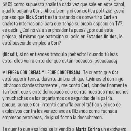
500$ como supuesta analista cada vez que sale en este canal,
igual le pagan a
Cori.
¡Ahora bien! ¡mi compotica politizia! ¿será
por eso que
Rick Scott
está tratando de convertir a
Cori
en
analista internacional para que tenga su propio espacio en TV?,
es decir, ¿Cori no va a ser presidenta pues? ¿por qué este
piojoso, el mismo que patrocina su asilo en
Estados Unidos
, le
está buscando empleo a
Cori
?
¡Diosdi!,
si no entiendes tranquilo ¡bebecito! cuando tú leas
esto, ellos van a entender que están rodeados ¡óseaaaaaa¡
MI FRESA CON CREMA Y LECHE CONDENSADA.
Te cuento que
Cori
está super intensa, durante un brunch que tuvimos el domingo
¡obvioooo clandestinamente!, me contó
Cori
, clandestinamente
también, que siente demasiado odio contra nuestros muchachos
y muchachas de los organismos de seguridad de la patria,
porque, aunque
Cori
intentó camuflajear el tráfico y el uso de
explosivos contra los venezolanos utilizando como fachada
empresas petroleras, de igual forma la descubrieron.
Te cuento que esa idea se la vendió a
María Corina
un expdvsero