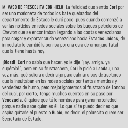
MI VASO DE FRESCOLITA CON HIELO.
La felicidad que sentía
Cori
por
ser una marioneta de todos los bate quebrados del
departamento de Estado le duró poco, pues cuando comenzó a
ver las noticias en redes sociales sobre los buques petroleros de
Chevron que se encontraban llegando a las costas venezolanas
para cargar y exportar crudo venezolano hacia
Estados Unidos
, de
inmediato le cambió la sonrisa por una cara de amargura fatal
que la tiene hasta hoy.
¡Diosdi! Cori
no sabía qué hacer, yo le dije “¡ay, amiga, ya
supéralo!”, pero en su frustrachera,
Cori
le pidió a
Landau
, una
vez más, qué saliera a decir algo para calmar a sus detractores
que la insultaban en las redes sociales por tantas mentiras y
vendedera de humo, pero mejor ignoremos al frustrado de Landau
del cual, por cierto, tengo muchos cuentos en su paso por
Venezuela,
él quiere que tú lo nombres para ganar notoriedad
porque nadie sabe quién es él. Lo que sí te puedo decir es que
aspira quitarle el puesto a
Rubio
, es decir, el pobrecito quiere ser
Secretario de Estado.