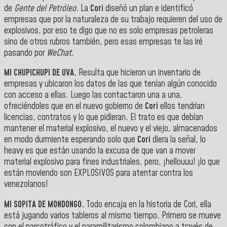
de
Gente del Petróleo.
La
Cori
diseñó un plan e identificó
empresas que por la naturaleza de su trabajo requieren del uso de
explosivos, por eso te digo que no es solo empresas petroleras
sino de otros rubros también, pero esas empresas te las iré
pasando por
WeChat
.
MI CHUPICHUPI DE UVA.
Resulta que hicieron un inventario de
empresas y ubicaron los datos de las que tenían algún conocido
con acceso a ellas. Luego las contactaron una a una,
ofreciéndoles que en el nuevo gobierno de
Cori
ellos tendrían
licencias, contratos y lo que pidieran. El trato es que debían
mantener el material explosivo, el nuevo y el viejo, almacenados
en modo durmiente esperando solo que
Cori
diera la señal, lo
heavy es que están usando la excusa de que van a mover
material explosivo para fines industriales, pero, ¡hellouuu! ¡lo que
están moviendo son EXPLOSIVOS para atentar contra los
venezolanos!
MI SOPITA DE MONDONGO.
Todo encaja en la historia de Cori, ella
está jugando varios tableros al mismo tiempo. Primero se mueve
con el narcotráfico y el paramilitarismo colombiano a través de