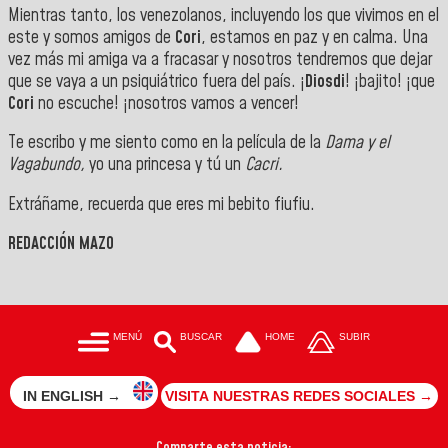
Mientras tanto, los venezolanos, incluyendo los que vivimos en el
este y somos amigos de
Cori
, estamos en paz y en calma. Una
vez más mi amiga va a fracasar y nosotros tendremos que dejar
que se vaya a un psiquiátrico fuera del país. ¡
Diosdi
! ¡bajito! ¡que
Cori
no escuche! ¡nosotros vamos a vencer!
Te escribo y me siento como en la película de la
Dama y el
Vagabundo,
yo una princesa y tú un
Cacri.
Extráñame, recuerda que eres mi bebito fiufiu.
REDACCIÓN MAZO
MENÚ
BUSCAR
HOME
SUBIR
IN ENGLISH →
VISITA NUESTRAS REDES SOCIALES →
Comparte esta noticia: