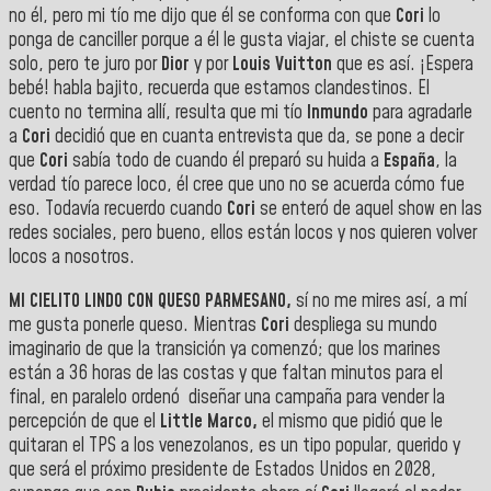
no él, pero mi tío me dijo que él se conforma con que
Cori
lo
ponga de canciller porque a él le gusta viajar, el chiste se cuenta
solo, pero te juro por
Dior
y por
Louis Vuitton
que es así. ¡Espera
bebé! habla bajito, recuerda que estamos clandestinos. El
cuento no termina allí, resulta que mi tío
Inmundo
para agradarle
a
Cori
decidió que en cuanta entrevista que da, se pone a decir
que
Cori
sabía todo de cuando él preparó su huida a
España
, la
verdad tío parece loco, él cree que uno no se acuerda cómo fue
eso. Todavía recuerdo cuando
Cori
se enteró de aquel show en las
redes sociales, pero bueno, ellos están locos y nos quieren volver
locos a nosotros.
MI CIELITO LINDO CON QUESO PARMESANO,
sí no me mires así, a mí
me gusta ponerle queso. Mientras
Cori
despliega su mundo
imaginario de que la transición ya comenzó; que los marines
están a 36 horas de las costas y que faltan minutos para el
final, en paralelo ordenó diseñar una campaña para vender la
percepción de que el
Little Marco,
el mismo que pidió que le
quitaran el TPS a los venezolanos, es un tipo popular, querido y
que será el próximo presidente de Estados Unidos en 2028,