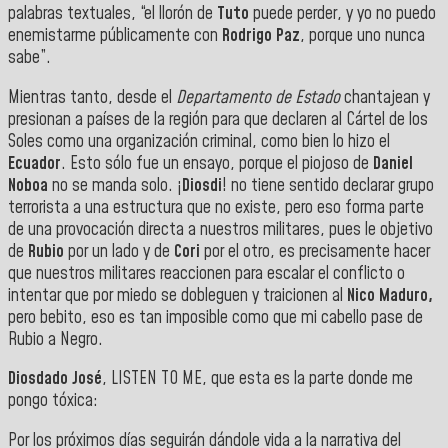
palabras textuales, “el llorón de
Tuto
puede perder, y yo no puedo
enemistarme públicamente con
Rodrigo Paz
, porque uno nunca
sabe”.
Mientras tanto, desde el
Departamento de Estado
chantajean y
presionan a países de la región para que declaren al Cártel de los
Soles como una organización criminal, como bien lo hizo el
Ecuador
. Esto sólo fue un ensayo, porque el piojoso de
Daniel
Noboa
no se manda solo. ¡
Diosdi
! no tiene sentido declarar grupo
terrorista a una estructura que no existe, pero eso forma parte
de una provocación directa a nuestros militares, pues le objetivo
de
Rubio
por un lado y de
Cori
por el otro, es precisamente hacer
que nuestros militares reaccionen para escalar el conflicto o
intentar que por miedo se dobleguen y traicionen al
Nico Maduro,
pero bebito, eso es tan imposible como que mi cabello pase de
Rubio
a Negro.
Diosdado José
, LISTEN TO ME, que esta es la parte donde me
pongo tóxica:
Por los próximos días seguirán dándole vida a la narrativa del