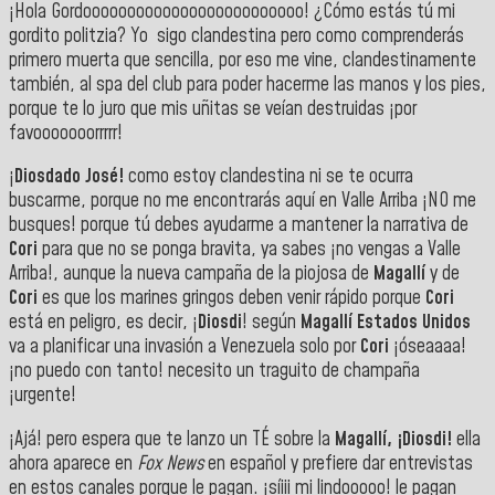
¡Hola Gordooooooooooooooooooooooooo! ¿Cómo estás tú mi
gordito politzia? Yo sigo clandestina pero como comprenderás
primero muerta que sencilla, por eso me vine, clandestinamente
también, al spa del club para poder hacerme las manos y los pies,
porque te lo juro que mis uñitas se veían destruidas ¡por
favooooooorrrrr!
¡
Diosdado José!
como estoy clandestina ni se te ocurra
buscarme, porque no me encontrarás aquí en Valle Arriba ¡NO me
busques! porque tú debes ayudarme a mantener la narrativa de
Cori
para que no se ponga bravita, ya sabes ¡no vengas a Valle
Arriba!, aunque la nueva campaña de la piojosa de
Magallí
y de
Cori
es que los marines gringos deben venir rápido porque
Cori
está en peligro, es decir, ¡
Diosdi
! según
Magallí
Estados Unidos
va a planificar una invasión a Venezuela solo por
Cori
¡óseaaaa!
¡no puedo con tanto! necesito un traguito de champaña
¡urgente!
¡Ajá! pero espera que te lanzo un TÉ sobre la
Magallí, ¡Diosdi!
ella
ahora aparece en
Fox News
en español y prefiere dar entrevistas
en estos canales porque le pagan. ¡síiii mi lindooooo! le pagan