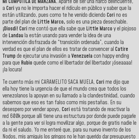
MI COMPOTICA DE MANZANA.
Aparte de ser una narco delincuente,
a
Cori
ya no le importa hacer el ridículo en público y saber que la
están utilizando, pues como te he venido diciendo
Cori
no es
parte del plan de
Little Marco,
solo es una pieza desechable.
¡Diosdi! Cori
me contó que ella sabe que
Little Marco
y el piojoso
de
Landau
la están usando para vender la idea de una
intervención disfrazada de “transición ordenada”, cuando la
verdad es que el plan de ellos es tratar de convencer al
Catire
Trump
de ejecutar una invasión a
Venezuela
con happy ending
para que
Rubio
quede como el libertador del libertador ¡óseaaaa!
¡la locura!
Te cuento más mi CARAMELITO SACA MUELA,
Cori
me dijo que
ella hoy tiene la urgencia de que el mundo crea que todos los
venezolanos la apoyan en su llamado a la clandestinidad, cuando
sabemos que eso es tan falso como mis pestañas. En su
desespero por vender apoyo,
Cori
está tratando de reactivar la
red 600k porque allí tiene una estructura por donde puede pagarle
a la gente para ver si logra movilizar algo, porque de gratis nadie le
da ni el saludo. Yo me enteré que, para su nuevo invento de los
Nodos, mis amiguis los gringos no le han querido dar presupuesto