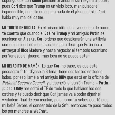
supongo que con
Rubio
presidente ahora sí
Cori
llegará al poder,
pues
Cori
dice que
Trump
es un viejo loco, manipulador e
impredecible, que ella no espera nada de él ¡óseaaa! sí la
Cori
habla muy mal del catire.
MI TUBITO DE NUCITA.
En el mismo idilio de la vendedera de humo,
te cuento que cuando el
Catire Trump
y mi amiguis
Putin
se
reunieron en
Alaska, Cori
ordenó que desplegarán una artillería
comunicacional en redes sociales para decir que Putin iba a
entregar al
Nico Maduro
y hasta negociar el territorio ucraniano
por Venezuela, ¡bueno, más loca no se puede estar!
MI HELADITO DE MAMÓN
. Lo que
Cori
no sabe, es que este
pescadito frito, dígase la Sifrina, tiene contactos en todos
lados, por eso llamé a mi amiguis
Billy
que está en la oficina del
National Security Council
, y presenció la reunión
Trump – Putin.
¡Diosdi! Billy
me soltó el TÉ de todo lo que hablaron los dos
catires y te puedo decir que Cori jamás va a poder digerir el
verdadero final de esa reunión, pero como tú sabes que tú eres
mi bebé Gerber, el consentido de la Sifri, entonces te paso todos
los por menores al WeChat.