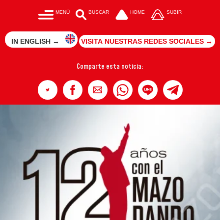
MENÚ
BUSCAR
HOME
SUBIR
IN ENGLISH →
VISITA NUESTRAS REDES SOCIALES →
Comparte esta noticia: