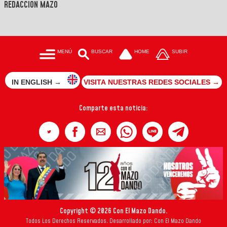
REDACCIÓN MAZO
MENÚ
BUSCAR
HOME
SUBIR
IN ENGLISH →
VISITA NUESTRAS REDES SOCIALES →
Comparte esta noticia:
Copyright © 2026 Con El Mazo Dando.
Todos Los Derechos Reservados. Desarrollado por: Con El Mazo Dando