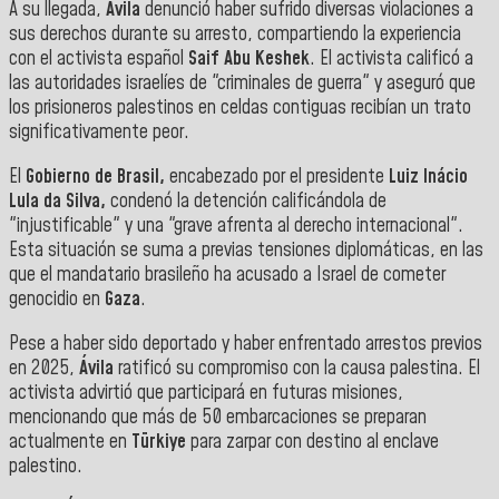
​A su llegada,
Ávila
denunció haber sufrido diversas violaciones a
sus derechos durante su arresto, compartiendo la experiencia
con el activista español
Saif Abu Keshek
. El activista calificó a
las autoridades israelíes de "criminales de guerra" y aseguró que
los prisioneros palestinos en celdas contiguas recibían un trato
significativamente peor.
​El
Gobierno de Brasil,
encabezado por el presidente
Luiz Inácio
Lula da Silva,
condenó la detención calificándola de
"injustificable" y una "grave afrenta al derecho internacional".
Esta situación se suma a previas tensiones diplomáticas, en las
que el mandatario brasileño ha acusado a Israel de cometer
genocidio en
Gaza
.
​Pese a haber sido deportado y haber enfrentado arrestos previos
en 2025,
Ávila
ratificó su compromiso con la causa palestina. El
activista advirtió que participará en futuras misiones,
mencionando que más de 50 embarcaciones se preparan
actualmente en
Türkiye
para zarpar con destino al enclave
palestino.