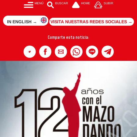
MENÚ
BUSCAR
HOME
SUBIR
IN ENGLISH →
VISITA NUESTRAS REDES SOCIALES →
Comparte esta noticia: