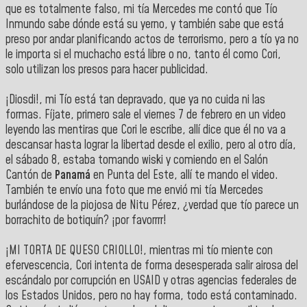
que es totalmente falso, mi tía Mercedes me contó que Tío
Inmundo sabe dónde está su yerno, y también sabe que está
preso por andar planificando actos de terrorismo, pero a tío ya no
le importa si el muchacho está libre o no, tanto él como Cori,
solo utilizan los presos para hacer publicidad.
¡Diosdi!, mi Tío está tan depravado, que ya no cuida ni las
formas. Fíjate, primero sale el viernes 7 de febrero en un video
leyendo las mentiras que Cori le escribe, allí dice que él no va a
descansar hasta lograr la libertad desde el exilio, pero al otro día,
el sábado 8, estaba tomando wiski y comiendo en el Salón
Cantón de
Panamá
en Punta del Este, allí te mando el video.
También te envío una foto que me envió mi tía Mercedes
burlándose de la piojosa de Nitu Pérez, ¿verdad que tío parece un
borrachito de botiquín? ¡por favorrrr!
¡MI TORTA DE QUESO CRIOLLO!, mientras mi tío miente con
efervescencia, Cori intenta de forma desesperada salir airosa del
escándalo por corrupción en USAID y otras agencias federales de
los Estados Unidos, pero no hay forma, todo está contaminado.