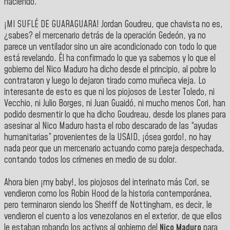
haciendo.
¡MI SUFLÉ DE GUARAGUARA! Jordan Goudreu, que chavista no es,
¿sabes? el mercenario detrás de la operación Gedeón, ya no
parece un ventilador sino un aire acondicionado con todo lo que
está revelando. Él ha confirmado lo que ya sabemos y lo que el
gobierno del Nico Maduro ha dicho desde el principio, al pobre lo
contrataron y luego lo dejaron tirado como muñeca vieja. Lo
interesante de esto es que ni los piojosos de Lester Toledo, ni
Vecchio, ni Julio Borges, ni Juan Guaidó, ni mucho menos Cori, han
podido desmentir lo que ha dicho Goudreau, desde los planes para
asesinar al Nico Maduro hasta el robo descarado de las “ayudas
humanitarias” provenientes de la USAID, ¡ósea gordo!, no hay
nada peor que un mercenario actuando como pareja despechada,
contando todos los crímenes en medio de su dolor.
Ahora bien ¡my baby!, los piojosos del interinato más Cori, se
vendieron como los Robin Hood de la historia contemporánea,
pero terminaron siendo los Sheriff de Nottingham, es decir, le
vendieron el cuento a los venezolanos en el exterior, de que ellos
le estaban robando los activos al gobierno del
Nico Maduro
para