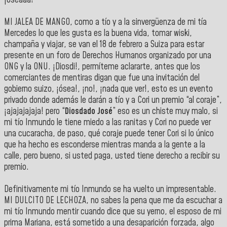
MI JALEA DE MANGO, como a tío y a la sinvergüenza de mi tía
Mercedes lo que les gusta es la buena vida, tomar wiski,
champaña y viajar, se van el 18 de febrero a Suiza para estar
presente en un foro de Derechos Humanos organizado por una
ONG y la ONU. ¡Diosdi!, permíteme aclararte, antes que los
comerciantes de mentiras digan que fue una invitación del
gobierno suizo, ¡ósea!, ¡no!, ¡nada que ver!, esto es un evento
privado donde además le darán a tío y a Cori un premio “al coraje”,
¡ajajajajaja! pero “
Diosdado José
” eso es un chiste muy malo, si
mi tío Inmundo le tiene miedo a las ranitas y Cori no puede ver
una cucaracha, de paso, qué coraje puede tener Cori si lo único
que ha hecho es esconderse mientras manda a la gente a la
calle, pero bueno, si usted paga, usted tiene derecho a recibir su
premio.
Definitivamente mi tío Inmundo se ha vuelto un impresentable.
MI DULCITO DE LECHOZA, no sabes la pena que me da escuchar a
mi tío Inmundo mentir cuando dice que su yerno, el esposo de mi
prima Mariana, está sometido a una desaparición forzada, algo