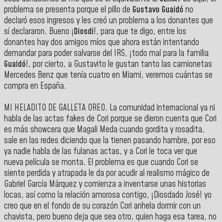
problema se presenta porque el pillo de
Gustavo Guaidó
no
declaró esos ingresos y les creó un problema a los donantes que
sí declararon. Bueno ¡
Diosdi
!, para que te digo, entre los
donantes hay dos amigos míos que ahora están intentando
demandar para poder salvarse del IRS, ¡todo mal para la familia
Guaidó
!, por cierto, a Gustavito le gustan tanto las camionetas
Mercedes Benz que tenía cuatro en Miami, veremos cuántas se
compra en España.
MI HELADITO DE GALLETA OREO. La comunidad internacional ya ni
habla de las actas fakes de Cori porque se dieron cuenta que Cori
es más showcera que Magali Meda cuando gordita y rosadita,
sale en las redes diciendo que la tienen pasando hambre, por eso
ya nadie habla de las fulanas actas, y a Cori le toca ver que
nueva película se monta. El problema es que cuando Cori se
siente perdida y atrapada le da por acudir al realismo mágico de
Gabriel García Márquez y comienza a inventarse unas historias
locas, así como la relación amorosa contigo, ¡Diosdado José! yo
creo que en el fondo de su corazón Cori anhela dormir con un
chavista, pero bueno deja que sea otro, quien haga esa tarea, no