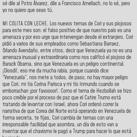
sé dile al Potro Álvarez, dile a Francisco Ameliach, no lo sé, pero
yo no quiero que seas tú.
MI COLITA CON LECHE. Los nuevos temas de Cori y sus piojosos
para este mes son: el falso positivo de que nuestro país es una
amenaza y por eso urge que intervengan desde el extranjero. Cori
pidió a varios de sus empleados como Sebastiana Barraez,
Orlando Avendaño, entre otros, decir que Venezuela ya no es una
amenaza inusual y extraordinaria como nos calificó el piojoso de
Barack Obama, sino que Venezuela es un peligro continental.
¡Diosdi!, eso me da mucha rabia, porque cuando dice
“Venezuela”, nos mete a todos, de paso, no hay mayor peligro
que Cori, mi tía Corina Parisca y mi tío Inmundo cuando se
emborrachan ¡por favoooor!. Como el tema de Hezbollah se hizo
poco creíble por el proceso de paz que el Catire Trumo está
tratando de levantar con Israel, ahora Cori ordenó correr la
narrativa de que Corea del Norte está operando en Venezuela de
forma secreta, te fijas, Cori cambia de temas con una
irresponsable facilidad que asombra, un día de esto van a
inventar que el chavismo le pagó a Trump para hacer lo que está