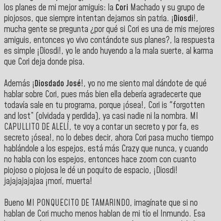
los planes de mi mejor amiguis: la
Cori
Machado y su grupo de
piojosos, que siempre intentan dejarnos sin patria. ¡
Diosdi
!,
mucha gente se pregunta ¿por qué si Cori es una de mis mejores
amiguis, entonces yo vivo contándote sus planes?, la respuesta
es simple ¡Diosdi!, yo le ando huyendo a la mala suerte, al karma
que Cori deja donde pisa.
Además ¡
Diosdado José
!, yo no me siento mal dándote de qué
hablar sobre Cori, pues más bien ella debería agradecerte que
todavía sale en tu programa, porque ¡ósea!, Cori is "forgotten
and lost” (olvidada y perdida), ya casi nadie ni la nombra. MI
CAPULLITO DE ALELÍ, te voy a contar un secreto y por fa, es
secreto ¡ósea!, no lo debes decir, ahora Cori pasa mucho tiempo
hablándole a los espejos, está más Crazy que nunca, y cuando
no habla con los espejos, entonces hace zoom con cuanto
piojoso o piojosa le dé un poquito de espacio, ¡Diosdi!
jajajajajajaa ¡morí, muerta!
Bueno MI PONQUECITO DE TAMARINDO, imagínate que si no
hablan de Cori mucho menos hablan de mi tío el Inmundo. Esa