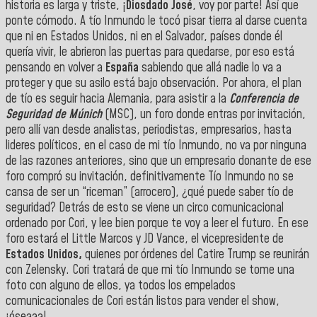
historia es larga y triste, ¡
Diosdado José
, voy por parte! Así que
ponte cómodo. A tío Inmundo le tocó pisar tierra al darse cuenta
que ni en Estados Unidos, ni en el Salvador, países donde él
quería vivir, le abrieron las puertas para quedarse, por eso está
pensando en volver a
España
sabiendo que allá nadie lo va a
proteger y que su asilo está bajo observación. Por ahora, el plan
de tío es seguir hacia Alemania, para asistir a la
Conferencia de
Seguridad de Múnich
(MSC), un foro donde entras por invitación,
pero allí van desde analistas, periodistas, empresarios, hasta
lideres políticos, en el caso de mi tío Inmundo, no va por ninguna
de las razones anteriores, sino que un empresario donante de ese
foro compró su invitación, definitivamente Tío Inmundo no se
cansa de ser un “riceman” (arrocero), ¿qué puede saber tío de
seguridad? Detrás de esto se viene un circo comunicacional
ordenado por Cori, y lee bien porque te voy a leer el futuro. En ese
foro estará el Little Marcos y JD Vance, el vicepresidente de
Estados Unidos,
quienes por órdenes del Catire Trump se reunirán
con Zelensky. Cori tratará de que mi tío Inmundo se tome una
foto con alguno de ellos, ya todos los empelados
comunicacionales de Cori están listos para vender el show,
¡óseaaa!