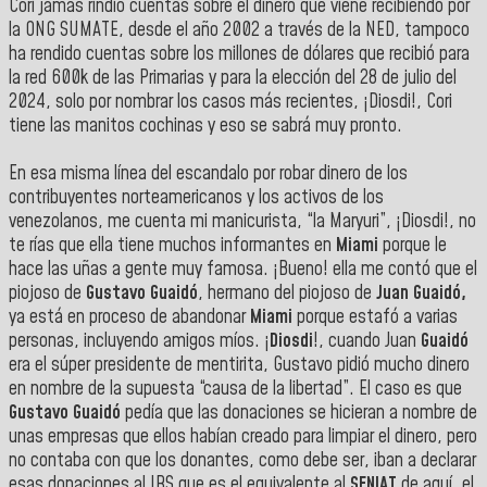
Cori jamás rindió cuentas sobre el dinero que viene recibiendo por
la ONG SUMATE, desde el año 2002 a través de la NED, tampoco
ha rendido cuentas sobre los millones de dólares que recibió para
la red 600k de las Primarias y para la elección del 28 de julio del
2024, solo por nombrar los casos más recientes, ¡Diosdi!, Cori
tiene las manitos cochinas y eso se sabrá muy pronto.
En esa misma línea del escandalo por robar dinero de los
contribuyentes norteamericanos y los activos de los
venezolanos, me cuenta mi manicurista, “la Maryuri”, ¡Diosdi!, no
te rías que ella tiene muchos informantes en
Miami
porque le
hace las uñas a gente muy famosa. ¡Bueno! ella me contó que el
piojoso de
Gustavo Guaidó
, hermano del piojoso de
Juan Guaidó,
ya está en proceso de abandonar
Miami
porque estafó a varias
personas, incluyendo amigos míos. ¡
Diosdi
!, cuando Juan
Guaidó
era el súper presidente de mentirita, Gustavo pidió mucho dinero
en nombre de la supuesta “causa de la libertad”. El caso es que
Gustavo Guaidó
pedía que las donaciones se hicieran a nombre de
unas empresas que ellos habían creado para limpiar el dinero, pero
no contaba con que los donantes, como debe ser, iban a declarar
esas donaciones al IRS que es el equivalente al
SENIAT
de aquí, el