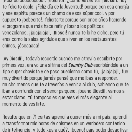
¡Hola Gordooooooooo!, ¡Gordito!, ¿Cómo estás tú? ¡
Diosdi!,
hoy
te felicito doble. ¡Feliz día de la Juventud! porque con esa energía
y ese espíritu pareces un chamo de esos súper cool, y por
supuesto ¡bebecito!, felicitarte porque son once años haciendo
el programa que más hace reñir y llorar a los políticos
venezolanos, ¡jajajajaja!, ¡
Diosdi
! nunca te lo he dicho, pero tú
eres como la salsa agridulce que sirven en los restaurantes
chinos, ¡óseaaaaa!
¡Ay
Diosdi
!, todavía recuerdo cuando me atreví a escribirte por
primera vez, era yo una sifrina del
Country Club
escribiéndole a un
tipo super chavista y de paso pueblerino como tú, ¡jajajajaj!, fue
muy divertido porque jamás pensé que me ibas a responder,
mucho menos que te atreverías a venir a al club, sabiendo que te
iban a confundir con el señor parquero, ¡bueno Diosdi!, vamos a
estar claros, tú tampoco es que eres el más elegante al
momento de vestirte.
Resulta que en 71 cartas aprendí a querer más a mi país, aprendí
a transformar mis horas de chismes en un verdadero contenido
de inteligencia, y todo ¿para qué?, ¡bueno! para poder desactivar