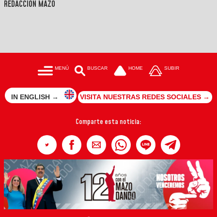
REDACCIÓN MAZO
MENÚ
BUSCAR
HOME
SUBIR
IN ENGLISH →
VISITA NUESTRAS REDES SOCIALES →
Comparte esta noticia: