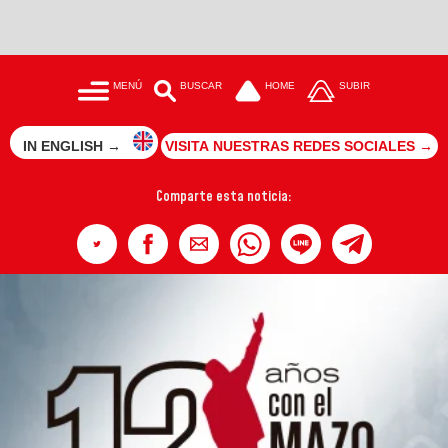
MENÚ
BUSCAR
HOME
SUBIR
IN ENGLISH →
VISITA NUESTRAS REDES SOCIALES →
Comparte esta noticia: