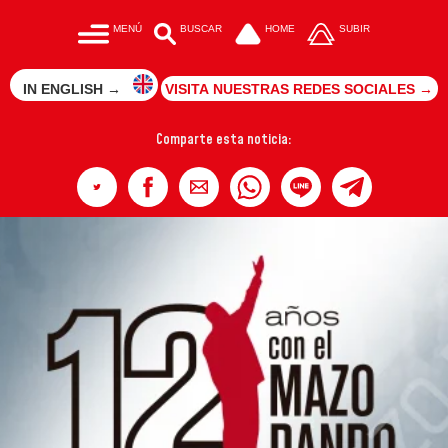
MENÚ
BUSCAR
HOME
SUBIR
IN ENGLISH →
VISITA NUESTRAS REDES SOCIALES →
Comparte esta noticia: